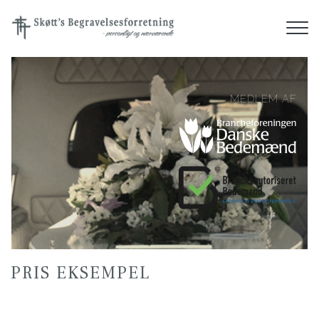
Gå
til
hovedindhold
MEDLEM AF
PRIS EKSEMPEL