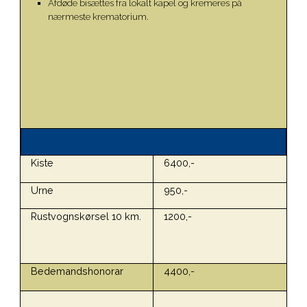
Afdøde bisættes fra lokalt kapel og kremeres på
nærmeste krematorium.
Kiste
6400,-
Urne
950,-
Rustvognskørsel 10 km.
1200,-
Bedemandshonorar
4400,-