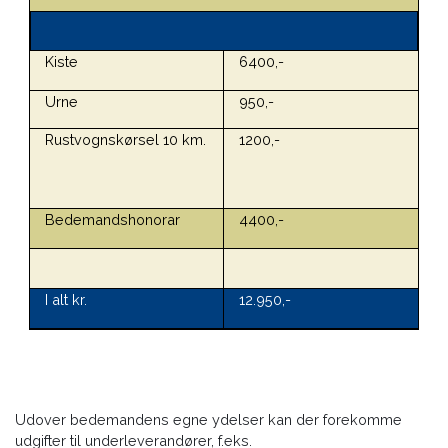
Kiste
6400,-
Urne
950,-
Rustvognskørsel 10 km.
1200,-
Bedemandshonorar
4400,-
I alt kr.
12.950,-
Udover bedemandens egne ydelser kan der forekomme
udgifter til underleverandører, f.eks.