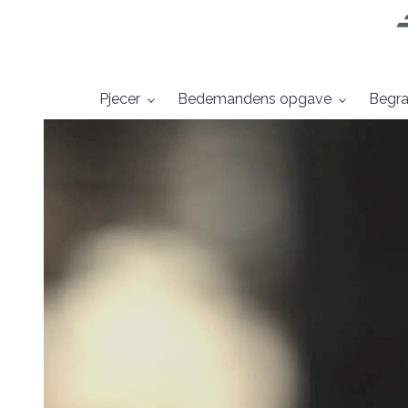
Gå
til
hovedindhold
Pjecer
Bedemandens opgave​
Begra