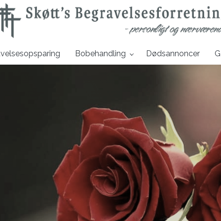
velsesopsparing​
Bobehandling​
Dødsannoncer
Ga