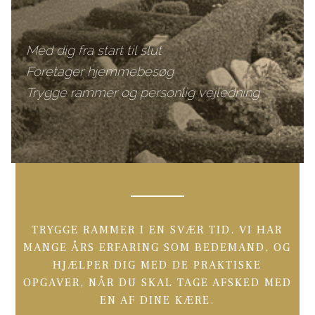
Med dig fra start til slut
Foretager hjemmebesøg
Trygge rammer og personlig vejledning​
TRYGGE RAMMER I EN SVÆR TID. VI HAR
MANGE ÅRS ERFARING SOM BEDEMAND, OG
HJÆLPER DIG MED DE PRAKTISKE
OPGAVER, NÅR DU SKAL TAGE AFSKED MED
EN AF DINE KÆRE.